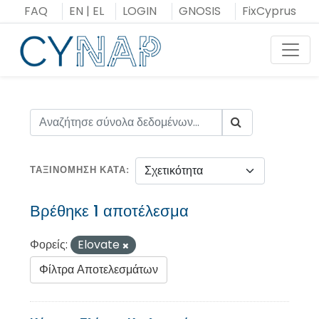
Μεταπήδηση
FAQ
EN
|
EL
LOGIN
GNOSIS
FixCyprus
στο
περιεχόμενο
Toggl
ΤΑΞΙΝΌΜΗΣΗ ΚΑΤΆ
Βρέθηκε 1 αποτέλεσμα
Φορείς:
Elovate
Φίλτρα Αποτελεσμάτων