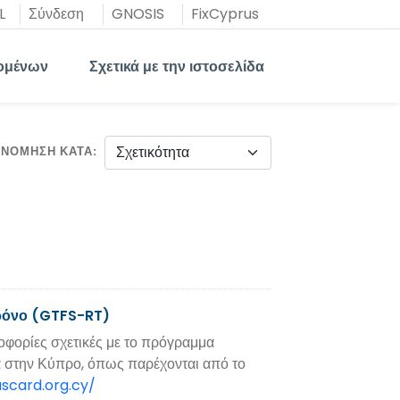
L
Σύνδεση
GNOSIS
FixCyprus
ομένων
Σχετικά με την ιστοσελίδα
ΙΝΌΜΗΣΗ ΚΑΤΆ
Χρόνο (GTFS-RT)
φορίες σχετικές με το πρόγραμμα
 στην Κύπρο, όπως παρέχονται από το
scard.org.cy/