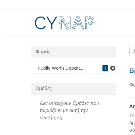
Μεταπήδηση
στο
περιεχόμενο
Φορείς
Public Works Depart...
1
Β
Φο
Ομάδες
Δεν υπάρχουν Ομάδες που
Δη
ταιριάζουν με αυτή την
Το
αναζήτηση
δρ
σύ