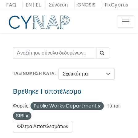
Μεταπήδηση
FAQ
EN
|
EL
Σύνδεση
GNOSIS
FixCyprus
στο
περιεχόμενο
Toggl
ΤΑΞΙΝΌΜΗΣΗ ΚΑΤΆ
Βρέθηκε 1 αποτέλεσμα
Φορείς:
Public Works Department
Τύποι:
SIRI
Φίλτρα Αποτελεσμάτων