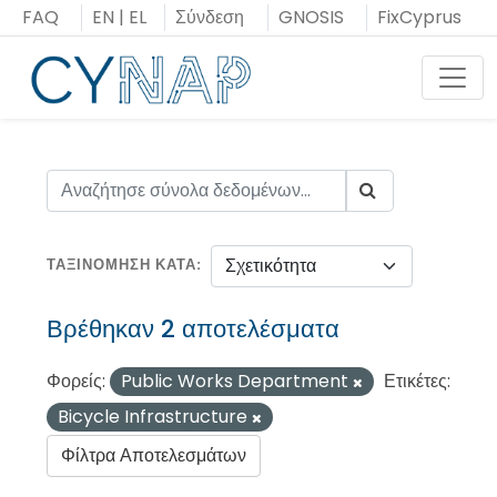
Μεταπήδηση
FAQ
EN
|
EL
Σύνδεση
GNOSIS
FixCyprus
στο
περιεχόμενο
Toggl
ΤΑΞΙΝΌΜΗΣΗ ΚΑΤΆ
Βρέθηκαν 2 αποτελέσματα
Φορείς:
Public Works Department
Ετικέτες:
Bicycle Infrastructure
Φίλτρα Αποτελεσμάτων