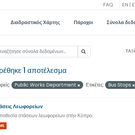
FAQ
EN
|
E
Διαδραστικός Χάρτης
Πάροχοι
Σύνολα δεδ
ΤΑΞ
ρέθηκε 1 αποτέλεσμα
ρείς:
Public Works Department
Ετικέτες:
Bus Stops
άσεις Λεωφορείων
ποθεσία στάσεων λεωφορείων στην Κύπρο.
ML