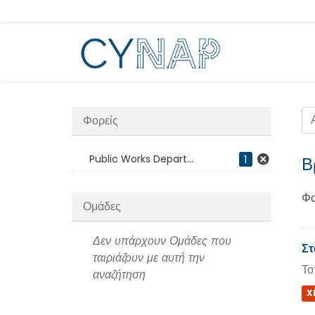
Μεταπήδηση
στο
περιεχόμενο
Φορείς
Public Works Depart...
1
Β
Φο
Ομάδες
Δεν υπάρχουν Ομάδες που
Στ
ταιριάζουν με αυτή την
Το
αναζήτηση
X