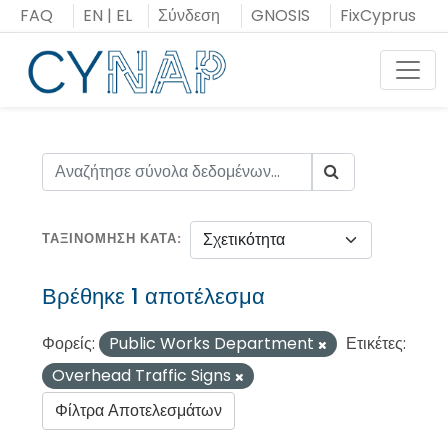
Μεταπήδηση
FAQ
EN
|
EL
Σύνδεση
GNOSIS
FixCyprus
στο
περιεχόμενο
Toggl
ΤΑΞΙΝΌΜΗΣΗ ΚΑΤΆ
Βρέθηκε 1 αποτέλεσμα
Φορείς:
Public Works Department
Ετικέτες:
Overhead Traffic Signs
Φίλτρα Αποτελεσμάτων