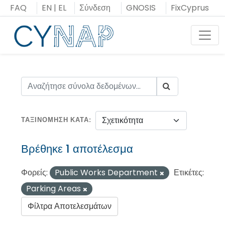
Μεταπήδηση
FAQ
EN
|
EL
Σύνδεση
GNOSIS
FixCyprus
στο
περιεχόμενο
Toggl
ΤΑΞΙΝΌΜΗΣΗ ΚΑΤΆ
Βρέθηκε 1 αποτέλεσμα
Φορείς:
Public Works Department
Ετικέτες:
Parking Areas
Φίλτρα Αποτελεσμάτων