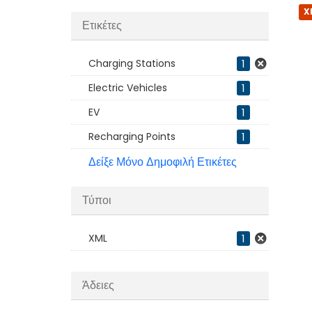
X
Ετικέτες
Charging Stations
1
Electric Vehicles
1
EV
1
Recharging Points
1
Δείξε Μόνο Δημοφιλή Ετικέτες
Τύποι
XML
1
Άδειες