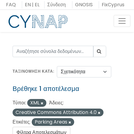
Μεταπήδηση
FAQ
EN
|
EL
Σύνδεση
GNOSIS
FixCyprus
στο
περιεχόμενο
Toggl
ΤΑΞΙΝΌΜΗΣΗ ΚΑΤΆ
Βρέθηκε 1 αποτέλεσμα
Τύποι:
XML
Άδειες:
Creative Commons Attribution 4.0
Ετικέτες:
Parking Areas
Φίλτρα Αποτελεσμάτων