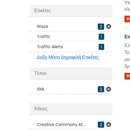
τη
κλ
Ετικέτες
X
Waze
2
Ει
Traffic
1
Κλ
Traffic Alerts
1
Το
Δείξε Μόνο Δημοφιλή Ετικέτες
ρο
δρ
Τύποι
X
XML
2
Άδειες
Creative Commons At...
2