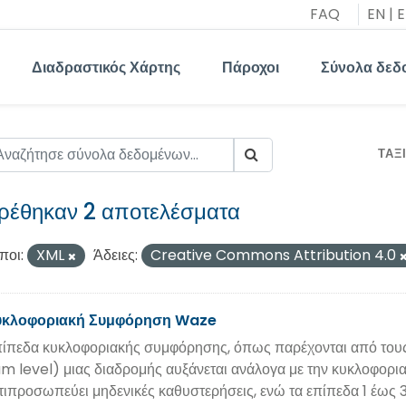
FAQ
EN
|
E
Διαδραστικός Χάρτης
Πάροχοι
Σύνολα δεδ
ΤΑΞ
ρέθηκαν 2 αποτελέσματα
ποι:
XML
Άδειες:
Creative Commons Attribution 4.0
υκλοφοριακή Συμφόρηση Waze
ίπεδα κυκλοφοριακής συμφόρησης, όπως παρέχονται από του
am level) μιας διαδρομής αυξάνεται ανάλογα με την κυκλοφορι
τιπροσωπεύει μηδενικές καθυστερήσεις, ενώ τα επίπεδα 1 έω