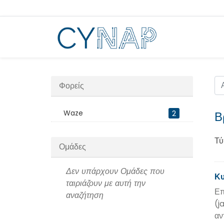
Μεταπήδηση
στο
περιεχόμενο
Φορείς
Waze
2
Β
Τύ
Ομάδες
Δεν υπάρχουν Ομάδες που
Κ
ταιριάζουν με αυτή την
Επ
αναζήτηση
(j
αν