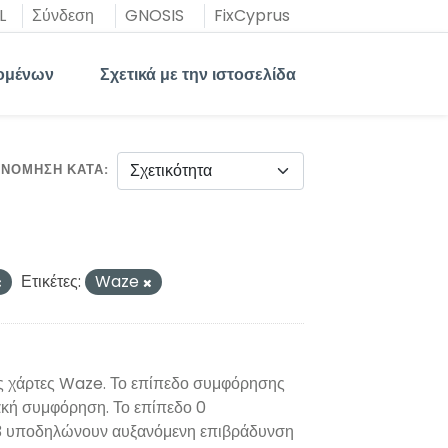
L
Σύνδεση
GNOSIS
FixCyprus
ομένων
Σχετικά με την ιστοσελίδα
ΙΝΌΜΗΣΗ ΚΑΤΆ
Ετικέτες:
Waze
ς χάρτες Waze. Το επίπεδο συμφόρησης
ακή συμφόρηση. Το επίπεδο 0
ς 3 υποδηλώνουν αυξανόμενη επιβράδυνση