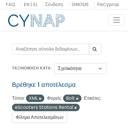
Μεταπήδηση
FAQ
EN
|
EL
Σύνδεση
GNOSIS
FixCyprus
στο
περιεχόμενο
Toggl
ΤΑΞΙΝΌΜΗΣΗ ΚΑΤΆ
Βρέθηκε 1 αποτέλεσμα
Τύποι:
XML
Φορείς:
Bolt
Ετικέτες:
eScooters Stations Rental
Φίλτρα Αποτελεσμάτων