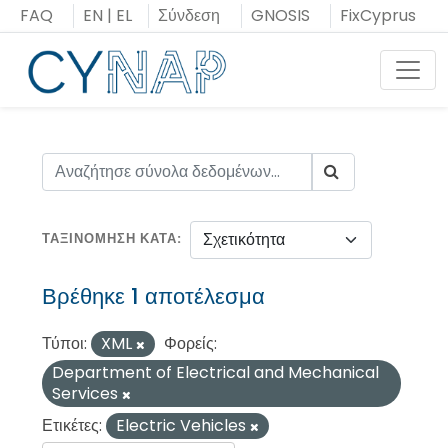
Μεταπήδηση
FAQ
EN
|
EL
Σύνδεση
GNOSIS
FixCyprus
στο
περιεχόμενο
Toggl
ΤΑΞΙΝΌΜΗΣΗ ΚΑΤΆ
Βρέθηκε 1 αποτέλεσμα
Τύποι:
XML
Φορείς:
Department of Electrical and Mechanical
Services
Ετικέτες:
Electric Vehicles