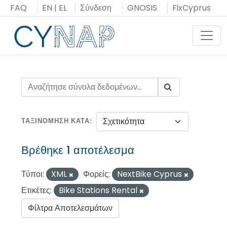
Μεταπήδηση
FAQ
EN
|
EL
Σύνδεση
GNOSIS
FixCyprus
στο
περιεχόμενο
Toggl
ΤΑΞΙΝΌΜΗΣΗ ΚΑΤΆ
Βρέθηκε 1 αποτέλεσμα
Τύποι:
XML
Φορείς:
NextBike Cyprus
Ετικέτες:
Bike Stations Rental
Φίλτρα Αποτελεσμάτων