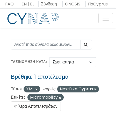
Μεταπήδηση
FAQ
EN
|
EL
Σύνδεση
GNOSIS
FixCyprus
στο
περιεχόμενο
Toggl
ΤΑΞΙΝΌΜΗΣΗ ΚΑΤΆ
Βρέθηκε 1 αποτέλεσμα
Τύποι:
XML
Φορείς:
NextBike Cyprus
Ετικέτες:
Micromobility
Φίλτρα Αποτελεσμάτων