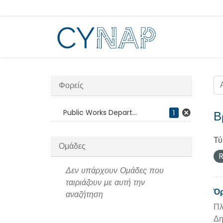
Μεταπήδηση
στο
περιεχόμενο
Φορείς
Public Works Depart...
1
Β
Τύ
Ομάδες
R
Δεν υπάρχουν Ομάδες που
ταιριάζουν με αυτή την
Όρ
αναζήτηση
Πλ
Δη