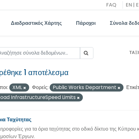
FAQ
EN
|
E
Διαδραστικός Χάρτης
Πάροχοι
Σύνολα δεδ
ΤΑΞ
ρέθηκε 1 αποτέλεσμα
ποι:
XML
Φορείς:
Public Works Department
Ετικέτ
oad InfrastructureSpeed Limits
ια Ταχύτητας
ηροφορίες για τα όρια ταχύτητας στο οδικό δίκτυο της Κύπρου
μοσίων Έργων.