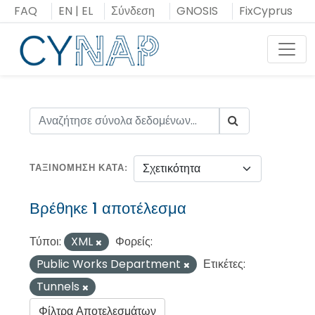
Μεταπήδηση
FAQ
EN
|
EL
Σύνδεση
GNOSIS
FixCyprus
στο
περιεχόμενο
Toggl
ΤΑΞΙΝΌΜΗΣΗ ΚΑΤΆ
Βρέθηκε 1 αποτέλεσμα
Τύποι:
XML
Φορείς:
Public Works Department
Ετικέτες:
Tunnels
Φίλτρα Αποτελεσμάτων