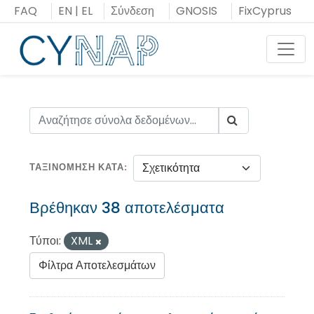
Μεταπήδηση
FAQ
EN
|
EL
Σύνδεση
GNOSIS
FixCyprus
στο
περιεχόμενο
Toggl
ΤΑΞΙΝΌΜΗΣΗ ΚΑΤΆ
Βρέθηκαν 38 αποτελέσματα
Τύποι:
XML
Φίλτρα Αποτελεσμάτων