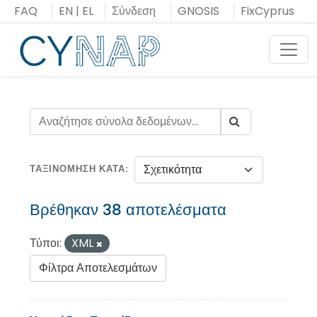
Μεταπήδηση
FAQ
EN
|
EL
Σύνδεση
GNOSIS
FixCyprus
στο
περιεχόμενο
Toggl
ΤΑΞΙΝΌΜΗΣΗ ΚΑΤΆ
Βρέθηκαν 38 αποτελέσματα
Τύποι:
XML
Φίλτρα Αποτελεσμάτων