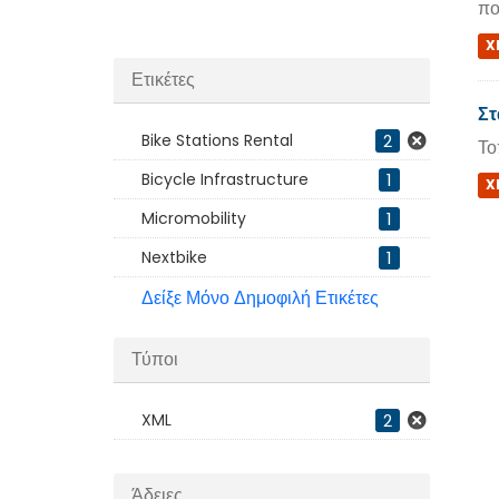
πο
X
Ετικέτες
Στ
Bike Stations Rental
2
Το
Bicycle Infrastructure
1
X
Micromobility
1
Nextbike
1
Δείξε Μόνο Δημοφιλή Ετικέτες
Τύποι
XML
2
Άδειες