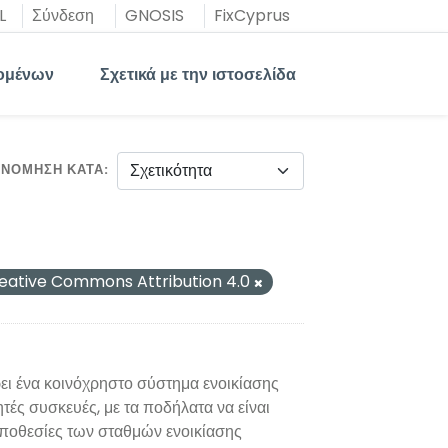
L
Σύνδεση
GNOSIS
FixCyprus
ομένων
Σχετικά με την ιστοσελίδα
ΙΝΌΜΗΣΗ ΚΑΤΆ
eative Commons Attribution 4.0
ι ένα κοινόχρηστο σύστημα ενοικίασης
τές συσκευές, με τα ποδήλατα να είναι
οποθεσίες των σταθμών ενοικίασης