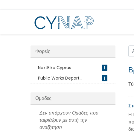
Μεταπήδηση
στο
περιεχόμενο
Φορείς
NextBike Cyprus
1
Β
Public Works Depart...
1
Τύ
Ομάδες
Στ
Δεν υπάρχουν Ομάδες που
Η 
ταιριάζουν με αυτή την
πο
αναζήτηση
δι