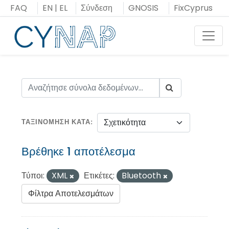
Μεταπήδηση
FAQ
EN
|
EL
Σύνδεση
GNOSIS
FixCyprus
στο
περιεχόμενο
Toggl
ΤΑΞΙΝΌΜΗΣΗ ΚΑΤΆ
Βρέθηκε 1 αποτέλεσμα
Τύποι:
XML
Ετικέτες:
Bluetooth
Φίλτρα Αποτελεσμάτων