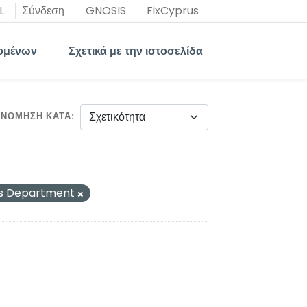
L
Σύνδεση
GNOSIS
FixCyprus
ομένων
Σχετικά με την ιστοσελίδα
ΙΝΌΜΗΣΗ ΚΑΤΆ
ks Department