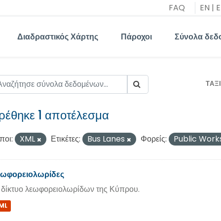
FAQ
EN
|
E
Διαδραστικός Χάρτης
Πάροχοι
Σύνολα δεδ
ΤΑΞ
ρέθηκε 1 αποτέλεσμα
ποι:
XML
Ετικέτες:
Bus Lanes
Φορείς:
Public Wor
ωφορειολωρίδες
 δίκτυο λεωφορειολωρίδων της Κύπρου.
ML