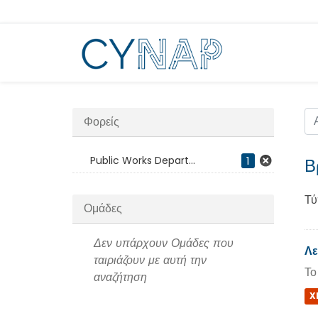
Μεταπήδηση
στο
περιεχόμενο
Φορείς
Public Works Depart...
1
Β
Τύ
Ομάδες
Δεν υπάρχουν Ομάδες που
Λε
ταιριάζουν με αυτή την
Το
αναζήτηση
X