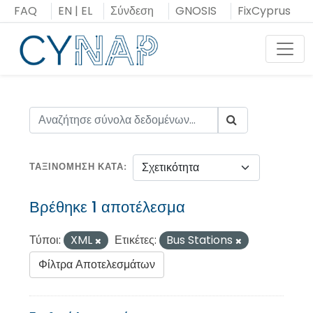
Μεταπήδηση
FAQ
EN
|
EL
Σύνδεση
GNOSIS
FixCyprus
στο
περιεχόμενο
Toggl
ΤΑΞΙΝΌΜΗΣΗ ΚΑΤΆ
Βρέθηκε 1 αποτέλεσμα
Τύποι:
XML
Ετικέτες:
Bus Stations
Φίλτρα Αποτελεσμάτων