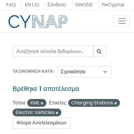
Μεταπήδηση
FAQ
EN
|
EL
Σύνδεση
GNOSIS
FixCyprus
στο
περιεχόμενο
Toggl
ΤΑΞΙΝΌΜΗΣΗ ΚΑΤΆ
Βρέθηκε 1 αποτέλεσμα
Τύποι:
XML
Ετικέτες:
Charging Stations
Electric Vehicles
Φίλτρα Αποτελεσμάτων