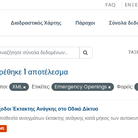
FAQ
EN
|
E
Διαδραστικός Χάρτης
Πάροχοι
Σύνολα δεδ
ΤΑΞ
ρέθηκε 1 αποτέλεσμα
ποι:
XML
Ετικέτες:
Emergency Openings
Φορείς:
οδοι Έκτακτης Ανάγκης στο Οδικό Δίκτυο
ποθεσία ανοιγμάτων έκτακτης ανάγκης κατά μήκος των αυτοκι
ML