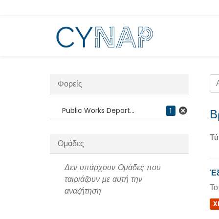
Μεταπήδηση
στο
περιεχόμενο
Φορείς
Public Works Depart...
1
Β
Τύ
Ομάδες
Δεν υπάρχουν Ομάδες που
Έξ
ταιριάζουν με αυτή την
Το
αναζήτηση
X