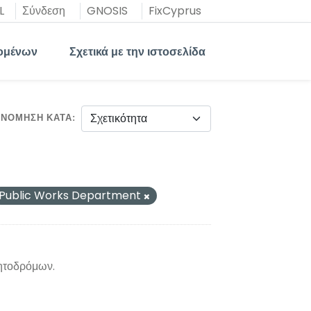
L
Σύνδεση
GNOSIS
FixCyprus
ομένων
Σχετικά με την ιστοσελίδα
ΙΝΌΜΗΣΗ ΚΑΤΆ
Public Works Department
νητοδρόμων.