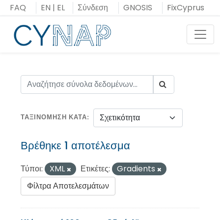
Μεταπήδηση
FAQ
EN
|
EL
Σύνδεση
GNOSIS
FixCyprus
στο
περιεχόμενο
Toggl
ΤΑΞΙΝΌΜΗΣΗ ΚΑΤΆ
Βρέθηκε 1 αποτέλεσμα
Τύποι:
XML
Ετικέτες:
Gradients
Φίλτρα Αποτελεσμάτων