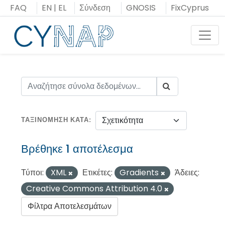
Μεταπήδηση
FAQ
EN
|
EL
Σύνδεση
GNOSIS
FixCyprus
στο
περιεχόμενο
Toggl
ΤΑΞΙΝΌΜΗΣΗ ΚΑΤΆ
Βρέθηκε 1 αποτέλεσμα
Τύποι:
XML
Ετικέτες:
Gradients
Άδειες:
Creative Commons Attribution 4.0
Φίλτρα Αποτελεσμάτων