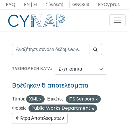
Μεταπήδηση
FAQ
EN
|
EL
Σύνδεση
GNOSIS
FixCyprus
στο
περιεχόμενο
Toggl
ΤΑΞΙΝΌΜΗΣΗ ΚΑΤΆ
Βρέθηκαν 5 αποτελέσματα
Τύποι:
XML
Ετικέτες:
ITS Sensors
Φορείς:
Public Works Department
Φίλτρα Αποτελεσμάτων