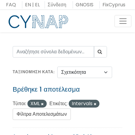
Μεταπήδηση
FAQ
EN
|
EL
Σύνδεση
GNOSIS
FixCyprus
στο
περιεχόμενο
Toggl
ΤΑΞΙΝΌΜΗΣΗ ΚΑΤΆ
Βρέθηκε 1 αποτέλεσμα
Τύποι:
XML
Ετικέτες:
Intervals
Φίλτρα Αποτελεσμάτων