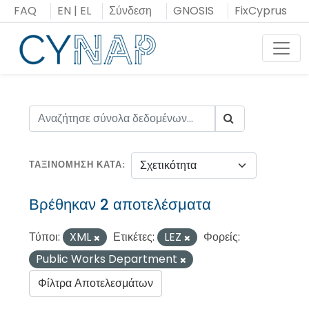
Μεταπήδηση
FAQ
EN
|
EL
Σύνδεση
GNOSIS
FixCyprus
στο
περιεχόμενο
Toggl
ΤΑΞΙΝΌΜΗΣΗ ΚΑΤΆ
Βρέθηκαν 2 αποτελέσματα
Τύποι:
XML
Ετικέτες:
LEZ
Φορείς:
Public Works Department
Φίλτρα Αποτελεσμάτων