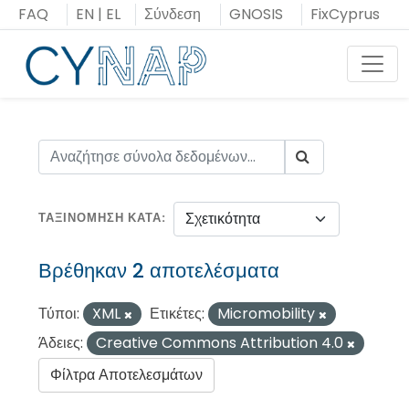
Μεταπήδηση
FAQ
EN
|
EL
Σύνδεση
GNOSIS
FixCyprus
στο
περιεχόμενο
Toggl
ΤΑΞΙΝΌΜΗΣΗ ΚΑΤΆ
Βρέθηκαν 2 αποτελέσματα
Τύποι:
XML
Ετικέτες:
Micromobility
Άδειες:
Creative Commons Attribution 4.0
Φίλτρα Αποτελεσμάτων