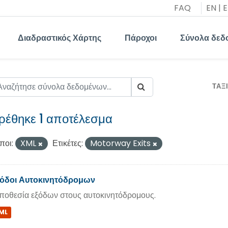
FAQ
EN
|
E
Διαδραστικός Χάρτης
Πάροχοι
Σύνολα δεδ
ΤΑΞ
ρέθηκε 1 αποτέλεσμα
ποι:
XML
Ετικέτες:
Motorway Exits
όδοι Αυτοκινητόδρομων
ποθεσία εξόδων στους αυτοκινητόδρομους.
ML