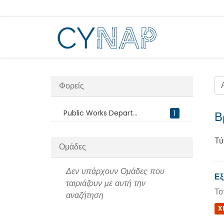
Μεταπήδηση
στο
περιεχόμενο
Φορείς
Public Works Depart...
1
Β
Τύ
Ομάδες
Δεν υπάρχουν Ομάδες που
Εξ
ταιριάζουν με αυτή την
Το
αναζήτηση
X