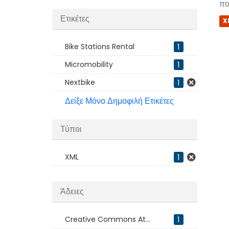
πο
Ετικέτες
X
Bike Stations Rental
1
Micromobility
1
Nextbike
1
Δείξε Μόνο Δημοφιλή Ετικέτες
Τύποι
XML
1
Άδειες
Creative Commons At...
1