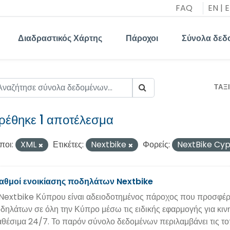
FAQ
EN
|
E
Διαδραστικός Χάρτης
Πάροχοι
Σύνολα δεδ
ΤΑΞ
ρέθηκε 1 αποτέλεσμα
ποι:
XML
Ετικέτες:
Nextbike
Φορείς:
NextBike Cy
αθμοί ενοικίασης ποδηλάτων Nextbike
Nextbike Κύπρου είναι αδειοδοτημένος πάροχος που προσφέρε
δηλάτων σε όλη την Κύπρο μέσω τις ειδικής εφαρμογής για κινη
αθέσιμα 24/7. Το παρόν σύνολο δεδομένων περιλαμβάνει τις τ