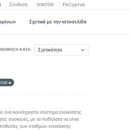
L
Σύνδεση
GNOSIS
FixCyprus
ομένων
Σχετικά με την ιστοσελίδα
ΙΝΌΜΗΣΗ ΚΑΤΆ
prus
ι ένα κοινόχρηστο σύστημα ενοικίασης
τές συσκευές, με τα ποδήλατα να είναι
οποθεσίες των σταθμών ενοικίασης