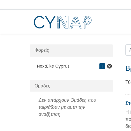
Μεταπήδηση
στο
περιεχόμενο
Φορείς
NextBike Cyprus
1
Β
Τύ
Ομάδες
Δεν υπάρχουν Ομάδες που
Στ
ταιριάζουν με αυτή την
Η 
αναζήτηση
πο
δι