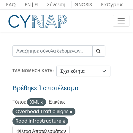
Μεταπήδηση
FAQ
EN
|
EL
Σύνδεση
GNOSIS
FixCyprus
στο
περιεχόμενο
Toggl
ΤΑΞΙΝΌΜΗΣΗ ΚΑΤΆ
Βρέθηκε 1 αποτέλεσμα
Τύποι:
XML
Ετικέτες:
Overhead Traffic Signs
Road Infrastructure
Φίλτρα Αποτελεσμάτων