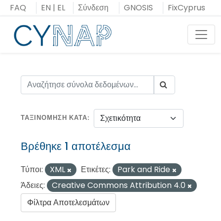
Μεταπήδηση
FAQ
EN
|
EL
Σύνδεση
GNOSIS
FixCyprus
στο
περιεχόμενο
Toggl
ΤΑΞΙΝΌΜΗΣΗ ΚΑΤΆ
Βρέθηκε 1 αποτέλεσμα
Τύποι:
XML
Ετικέτες:
Park and Ride
Άδειες:
Creative Commons Attribution 4.0
Φίλτρα Αποτελεσμάτων