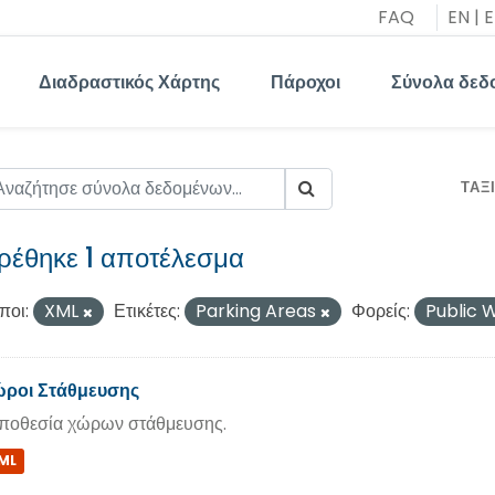
FAQ
EN
|
E
Διαδραστικός Χάρτης
Πάροχοι
Σύνολα δεδ
ΤΑΞ
ρέθηκε 1 αποτέλεσμα
ποι:
XML
Ετικέτες:
Parking Areas
Φορείς:
Public
ροι Στάθμευσης
ποθεσία χώρων στάθμευσης.
ML