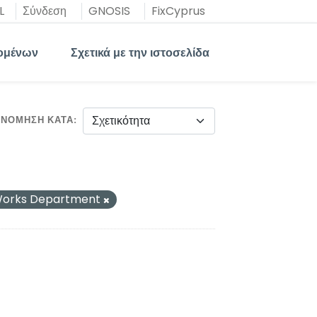
L
Σύνδεση
GNOSIS
FixCyprus
ομένων
Σχετικά με την ιστοσελίδα
ΙΝΌΜΗΣΗ ΚΑΤΆ
 Works Department