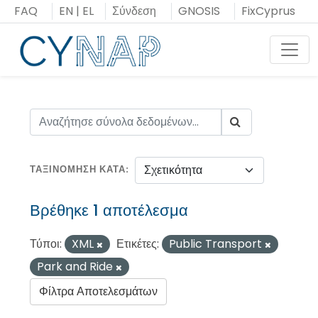
Μεταπήδηση
FAQ
EN
|
EL
Σύνδεση
GNOSIS
FixCyprus
στο
περιεχόμενο
Toggl
ΤΑΞΙΝΌΜΗΣΗ ΚΑΤΆ
Βρέθηκε 1 αποτέλεσμα
Τύποι:
XML
Ετικέτες:
Public Transport
Park and Ride
Φίλτρα Αποτελεσμάτων