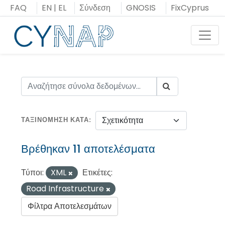
Μεταπήδηση
FAQ
EN
|
EL
Σύνδεση
GNOSIS
FixCyprus
στο
περιεχόμενο
Toggl
ΤΑΞΙΝΌΜΗΣΗ ΚΑΤΆ
Βρέθηκαν 11 αποτελέσματα
Τύποι:
XML
Ετικέτες:
Road Infrastructure
Φίλτρα Αποτελεσμάτων