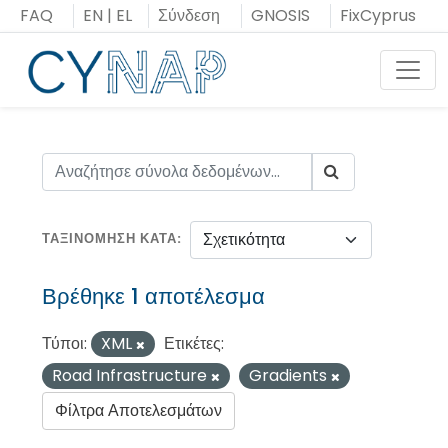
Μεταπήδηση
FAQ
EN
|
EL
Σύνδεση
GNOSIS
FixCyprus
στο
περιεχόμενο
Toggl
ΤΑΞΙΝΌΜΗΣΗ ΚΑΤΆ
Βρέθηκε 1 αποτέλεσμα
Τύποι:
XML
Ετικέτες:
Road Infrastructure
Gradients
Φίλτρα Αποτελεσμάτων