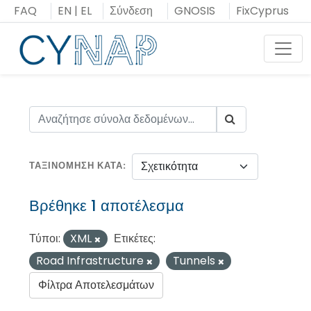
Μεταπήδηση
FAQ
EN
|
EL
Σύνδεση
GNOSIS
FixCyprus
στο
περιεχόμενο
Toggl
ΤΑΞΙΝΌΜΗΣΗ ΚΑΤΆ
Βρέθηκε 1 αποτέλεσμα
Τύποι:
XML
Ετικέτες:
Road Infrastructure
Tunnels
Φίλτρα Αποτελεσμάτων