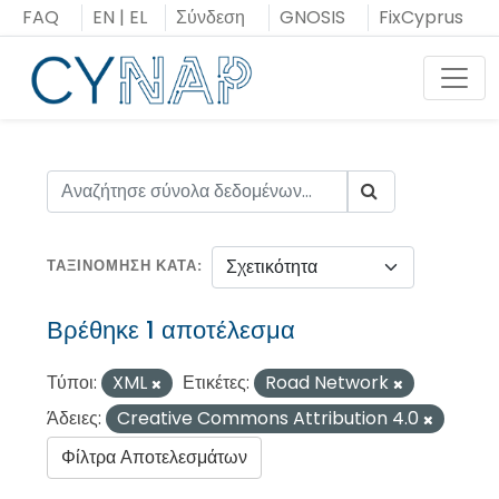
Μεταπήδηση
FAQ
EN
|
EL
Σύνδεση
GNOSIS
FixCyprus
στο
περιεχόμενο
Toggl
ΤΑΞΙΝΌΜΗΣΗ ΚΑΤΆ
Βρέθηκε 1 αποτέλεσμα
Τύποι:
XML
Ετικέτες:
Road Network
Άδειες:
Creative Commons Attribution 4.0
Φίλτρα Αποτελεσμάτων