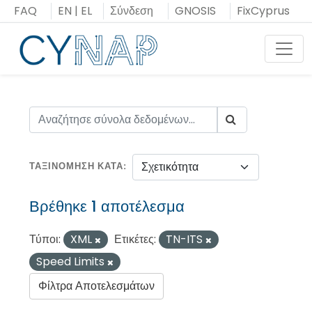
Μεταπήδηση
FAQ
EN
|
EL
Σύνδεση
GNOSIS
FixCyprus
στο
περιεχόμενο
Toggl
ΤΑΞΙΝΌΜΗΣΗ ΚΑΤΆ
Βρέθηκε 1 αποτέλεσμα
Τύποι:
XML
Ετικέτες:
TN-ITS
Speed Limits
Φίλτρα Αποτελεσμάτων