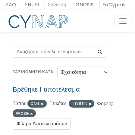
Μεταπήδηση
FAQ
EN
|
EL
Σύνδεση
GNOSIS
FixCyprus
στο
περιεχόμενο
Toggl
ΤΑΞΙΝΌΜΗΣΗ ΚΑΤΆ
Βρέθηκε 1 αποτέλεσμα
Τύποι:
XML
Ετικέτες:
Traffic
Φορείς:
Waze
Φίλτρα Αποτελεσμάτων