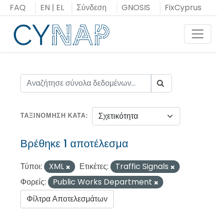
Μεταπήδηση
FAQ
EN
|
EL
Σύνδεση
GNOSIS
FixCyprus
στο
περιεχόμενο
Toggl
ΤΑΞΙΝΌΜΗΣΗ ΚΑΤΆ
Βρέθηκε 1 αποτέλεσμα
Τύποι:
XML
Ετικέτες:
Traffic Signals
Φορείς:
Public Works Department
Φίλτρα Αποτελεσμάτων