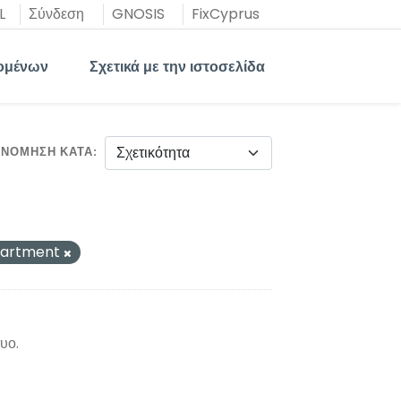
L
Σύνδεση
GNOSIS
FixCyprus
ομένων
Σχετικά με την ιστοσελίδα
ΙΝΌΜΗΣΗ ΚΑΤΆ
partment
υο.