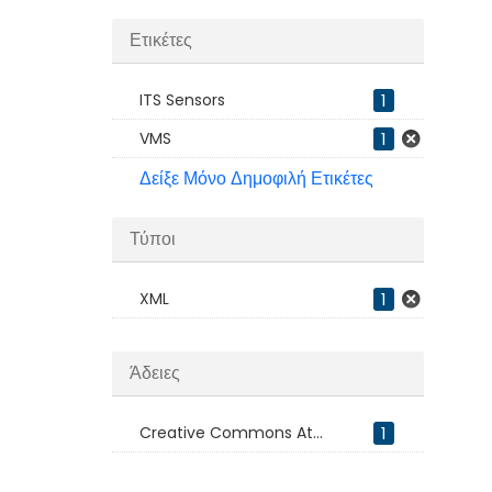
Ετικέτες
ITS Sensors
1
VMS
1
Δείξε Μόνο Δημοφιλή Ετικέτες
Τύποι
XML
1
Άδειες
Creative Commons At...
1