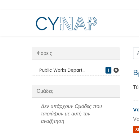
Μεταπήδηση
στο
περιεχόμενο
Φορείς
Public Works Depart...
1
Β
Τύ
Ομάδες
Δεν υπάρχουν Ομάδες που
Va
ταιριάζουν με αυτή την
Va
αναζήτηση
X