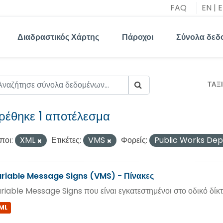
FAQ
EN
|
E
Διαδραστικός Χάρτης
Πάροχοι
Σύνολα δεδ
ΤΑΞ
ρέθηκε 1 αποτέλεσμα
ποι:
XML
Ετικέτες:
VMS
Φορείς:
Public Works De
riable Message Signs (VMS) - Πίνακες
riable Message Signs που είναι εγκατεστημένοι στο οδικό δίκτ
ML