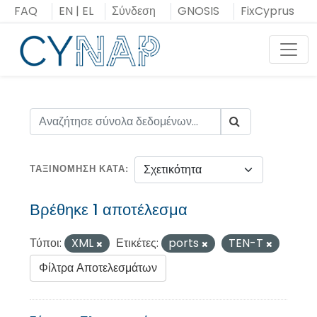
Μεταπήδηση
FAQ
EN
|
EL
Σύνδεση
GNOSIS
FixCyprus
στο
περιεχόμενο
Toggl
ΤΑΞΙΝΌΜΗΣΗ ΚΑΤΆ
Βρέθηκε 1 αποτέλεσμα
Τύποι:
XML
Ετικέτες:
ports
TEN-T
Φίλτρα Αποτελεσμάτων