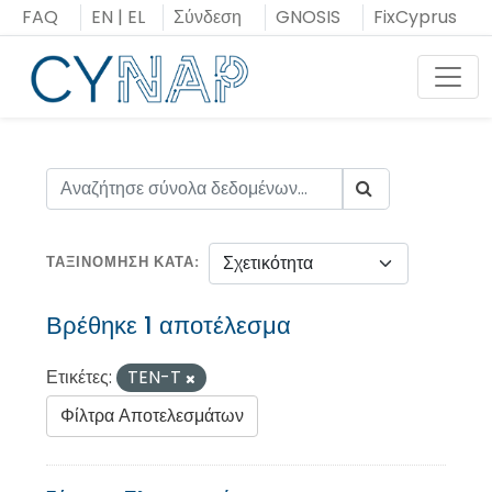
Μεταπήδηση
FAQ
EN
|
EL
Σύνδεση
GNOSIS
FixCyprus
στο
περιεχόμενο
Toggl
ΤΑΞΙΝΌΜΗΣΗ ΚΑΤΆ
Βρέθηκε 1 αποτέλεσμα
Ετικέτες:
TEN-T
Φίλτρα Αποτελεσμάτων