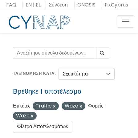
Μεταπήδηση
FAQ
EN
|
EL
Σύνδεση
GNOSIS
FixCyprus
στο
περιεχόμενο
Toggl
ΤΑΞΙΝΌΜΗΣΗ ΚΑΤΆ
Βρέθηκε 1 αποτέλεσμα
Ετικέτες:
Traffic
Waze
Φορείς:
Waze
Φίλτρα Αποτελεσμάτων