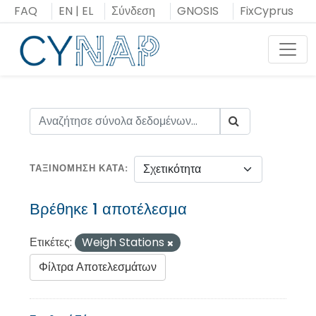
Μεταπήδηση
FAQ
EN
|
EL
Σύνδεση
GNOSIS
FixCyprus
στο
περιεχόμενο
Toggl
ΤΑΞΙΝΌΜΗΣΗ ΚΑΤΆ
Βρέθηκε 1 αποτέλεσμα
Ετικέτες:
Weigh Stations
Φίλτρα Αποτελεσμάτων