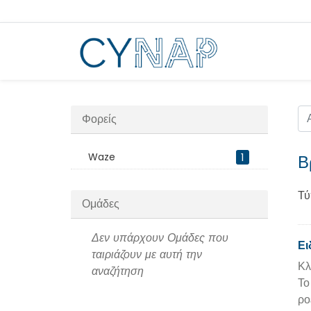
Μεταπήδηση
στο
περιεχόμενο
Φορείς
Waze
1
Β
Τύ
Ομάδες
Δεν υπάρχουν Ομάδες που
Ει
ταιριάζουν με αυτή την
Κλ
αναζήτηση
Το
ρο