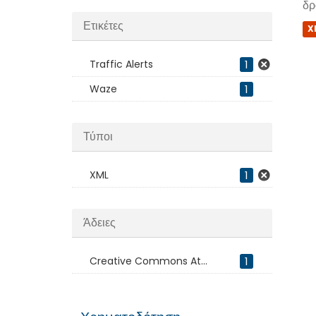
δρ
Ετικέτες
X
Traffic Alerts
1
Waze
1
Τύποι
XML
1
Άδειες
Creative Commons At...
1