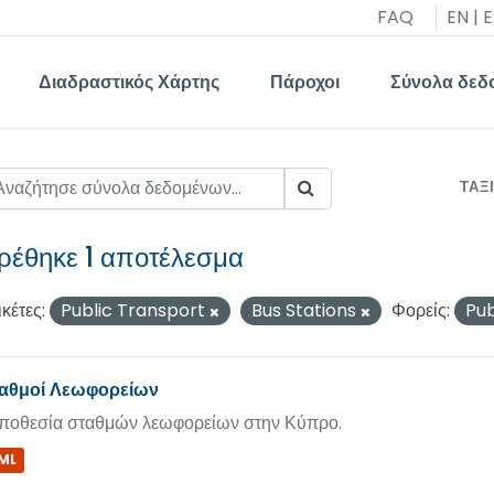
FAQ
EN
|
E
Διαδραστικός Χάρτης
Πάροχοι
Σύνολα δεδ
ΤΑΞ
ρέθηκε 1 αποτέλεσμα
ικέτες:
Public Transport
Bus Stations
Φορείς:
Pu
αθμοί Λεωφορείων
ποθεσία σταθμών λεωφορείων στην Κύπρο.
ML