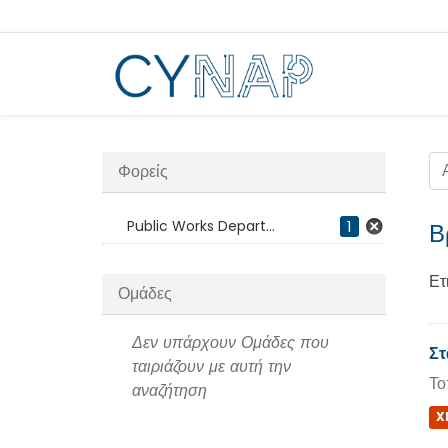
Μεταπήδηση
στο
περιεχόμενο
Φορείς
Public Works Depart...
1
Β
Ετ
Ομάδες
Δεν υπάρχουν Ομάδες που
Στ
ταιριάζουν με αυτή την
Το
αναζήτηση
X